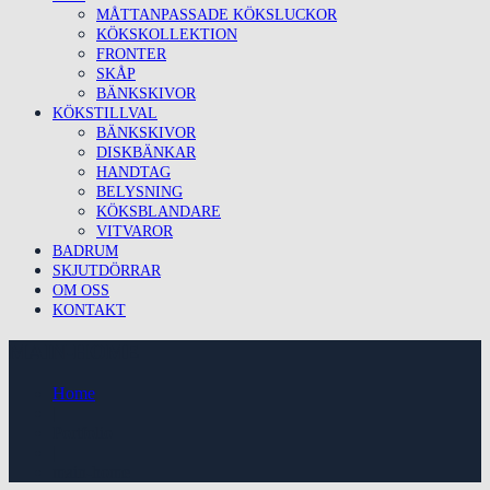
MÅTTANPASSADE KÖKSLUCKOR
KÖKSKOLLEKTION
FRONTER
SKÅP
BÄNKSKIVOR
KÖKSTILLVAL
BÄNKSKIVOR
DISKBÄNKAR
HANDTAG
BELYSNING
KÖKSBLANDARE
VITVAROR
BADRUM
SKJUTDÖRRAR
OM OSS
KONTAKT
MAIN-HOME
Home
|
Portfolio
|
main-home