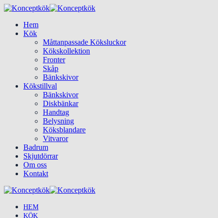
Hem
Kök
Måttanpassade Köksluckor
Kökskollektion
Fronter
Skåp
Bänkskivor
Kökstillval
Bänkskivor
Diskbänkar
Handtag
Belysning
Köksblandare
Vitvaror
Badrum
Skjutdörrar
Om oss
Kontakt
HEM
KÖK