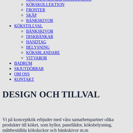
KÖKSKOLLEKTION
FRONTER
SKÅP
BÄNKSKIVOR
KÖKSTILLVAL
BÄNKSKIVOR
DISKBÄNKAR
HANDTAG
BELYSNING
KÖKSBLANDARE
VITVAROR
BADRUM
SKJUTDÖRRAR
OM OSS
KONTAKT
DESIGN OCH TILLVAL
Vi på konceptkök erbjuder med våra samarbetspartner olika
produkter till köket, som hyllor, panellådor, köksbelysning,
måttbeställda köksluckor och bänkskivor m.m