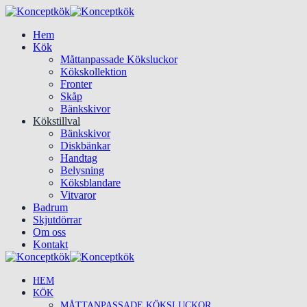
Hem
Kök
Måttanpassade Köksluckor
Kökskollektion
Fronter
Skåp
Bänkskivor
Kökstillval
Bänkskivor
Diskbänkar
Handtag
Belysning
Köksblandare
Vitvaror
Badrum
Skjutdörrar
Om oss
Kontakt
HEM
KÖK
MÅTTANPASSADE KÖKSLUCKOR