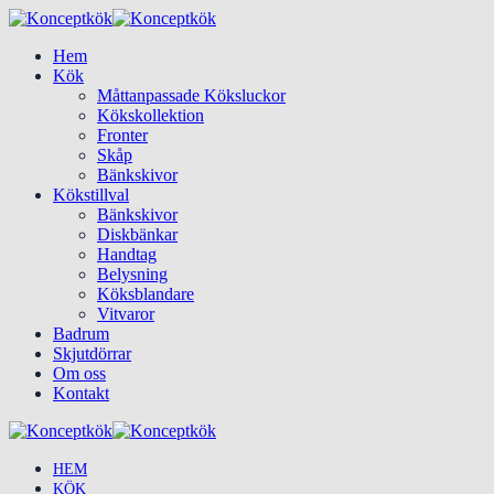
Hem
Kök
Måttanpassade Köksluckor
Kökskollektion
Fronter
Skåp
Bänkskivor
Kökstillval
Bänkskivor
Diskbänkar
Handtag
Belysning
Köksblandare
Vitvaror
Badrum
Skjutdörrar
Om oss
Kontakt
HEM
KÖK